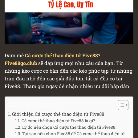
Đam mê
Cá cược thể thao điện tử Five88
?
Five88go.club
sẽ đáp ứng mọi nhu cầu của bạn. Từ
những kèo cược cơ bản đến các kèo phức tạp, từ những
trận đấu nhỏ đến các giải đấu lớn, tất cả đều có tại
Five88. Tham gia ngay để nhận nhiều ưu đãi hấp dẫn!
Table of Contents
Giới thiệu Cá cược thể thao điện tử Five88
Cá cược thể thao điện tử Five88 là gì?
Lý do nên chọn Cá cược thể thao điện tử Five88:
Tại sao nên chọn Five88 để Cá cược thể thao điện tử