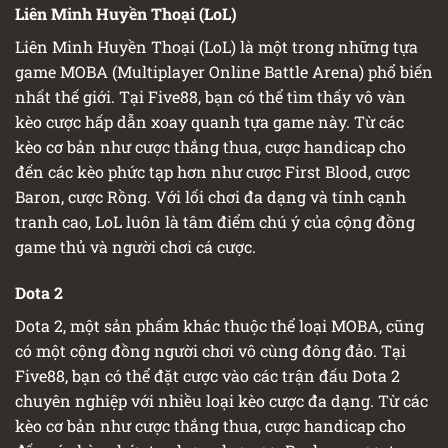
Liên Minh Huyền Thoại (LoL)
Liên Minh Huyền Thoại (LoL) là một trong những tựa
game MOBA (Multiplayer Online Battle Arena) phổ biến
nhất thế giới. Tại Five88, bạn có thể tìm thấy vô vàn
kèo cược hấp dẫn xoay quanh tựa game này. Từ các
kèo cơ bản như cược thắng thua, cược handicap cho
đến các kèo phức tạp hơn như cược First Blood, cược
Baron, cược Rồng. Với lối chơi đa dạng và tính cạnh
tranh cao, LoL luôn là tâm điểm chú ý của cộng đồng
game thủ và người chơi cá cược.
Dota 2
Dota 2, một sản phẩm khác thuộc thể loại MOBA, cũng
có một cộng đồng người chơi vô cùng đông đảo. Tại
Five88, bạn có thể đặt cược vào các trận đấu Dota 2
chuyên nghiệp với nhiều loại kèo cược đa dạng. Từ các
kèo cơ bản như cược thắng thua, cược handicap cho