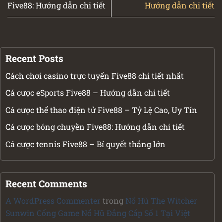
Five88: Hướng dẫn chi tiết
Hướng dẫn chi tiết
Recent Posts
Cách chơi casino trực tuyến Five88 chi tiết nhất
Cá cược eSports Five88 – Hướng dẫn chi tiết
Cá cược thể thao điện tử Five88 – Tỷ Lệ Cao, Uy Tín
Cá cược bóng chuyền Five88: Hướng dẫn chi tiết
Cá cược tennis Five88 – Bí quyết thắng lớn
Recent Comments
A WordPress Commenter
trong
Nổ Hũ The Witcher
Sunwin Cổng Game Nổ Hũ Đẳng Cấp Số 1 Tại Việt