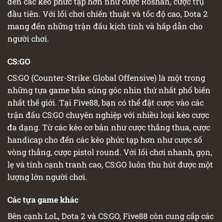
đến các kèo phức tạp hơn như cược Roshan, cược trụ
đầu tiên. Với lối chơi chiến thuật và tốc độ cao, Dota 2
mang đến những trận đấu kịch tính và hấp dẫn cho
người chơi.
CS:GO
CS:GO (Counter-Strike: Global Offensive) là một trong
những tựa game bắn súng góc nhìn thứ nhất phổ biến
nhất thế giới. Tại Five88, bạn có thể đặt cược vào các
trận đấu CS:GO chuyên nghiệp với nhiều loại kèo cược
đa dạng. Từ các kèo cơ bản như cược thắng thua, cược
handicap cho đến các kèo phức tạp hơn như cược số
vòng thắng, cược pistol round. Với lối chơi nhanh, gọn,
lẹ và tính cạnh tranh cao, CS:GO luôn thu hút được một
lượng lớn người chơi.
Các tựa game khác
Bên cạnh LoL, Dota 2 và CS:GO, Five88 còn cung cấp các