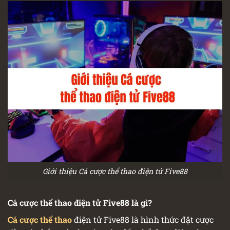
Giới thiệu Cá cược thể thao điện tử Five88
Cá cược thể thao điện tử Five88 là gì?
Cá cược thể thao
điện tử Five88 là hình thức đặt cược