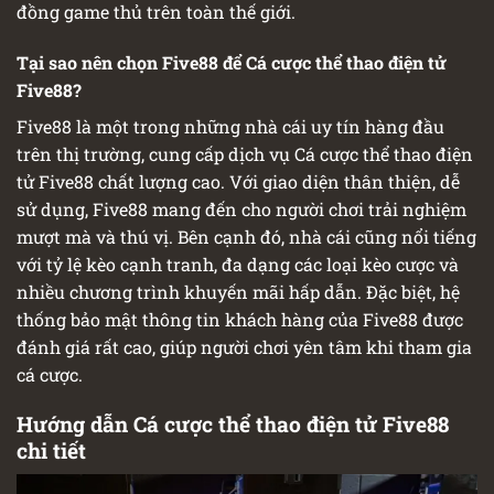
đồng game thủ trên toàn thế giới.
Tại sao nên chọn Five88 để Cá cược thể thao điện tử
Five88?
Five88 là một trong những nhà cái uy tín hàng đầu
trên thị trường, cung cấp dịch vụ Cá cược thể thao điện
tử Five88 chất lượng cao. Với giao diện thân thiện, dễ
sử dụng, Five88 mang đến cho người chơi trải nghiệm
mượt mà và thú vị. Bên cạnh đó, nhà cái cũng nổi tiếng
với tỷ lệ kèo cạnh tranh, đa dạng các loại kèo cược và
nhiều chương trình khuyến mãi hấp dẫn. Đặc biệt, hệ
thống bảo mật thông tin khách hàng của Five88 được
đánh giá rất cao, giúp người chơi yên tâm khi tham gia
cá cược.
Hướng dẫn Cá cược thể thao điện tử Five88
chi tiết