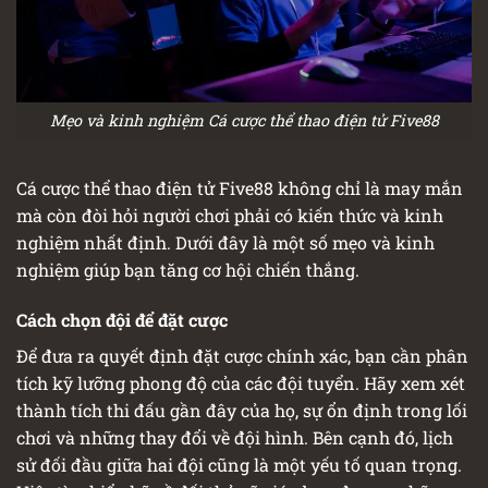
Mẹo và kinh nghiệm Cá cược thể thao điện tử Five88
Cá cược thể thao điện tử Five88 không chỉ là may mắn
mà còn đòi hỏi người chơi phải có kiến thức và kinh
nghiệm nhất định. Dưới đây là một số mẹo và kinh
nghiệm giúp bạn tăng cơ hội chiến thắng.
Cách chọn đội để đặt cược
Để đưa ra quyết định đặt cược chính xác, bạn cần phân
tích kỹ lưỡng phong độ của các đội tuyển. Hãy xem xét
thành tích thi đấu gần đây của họ, sự ổn định trong lối
chơi và những thay đổi về đội hình. Bên cạnh đó, lịch
sử đối đầu giữa hai đội cũng là một yếu tố quan trọng.