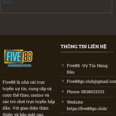
Nam
THÔNG TIN LIÊN HỆ
Five88 -Uy Tín Hàng
Đầu
Five88go.club@gmail.co
Five88 là nhà cái trực
tuyến uy tín, cung cấp cá
Phone: 0838633333
cược thể thao, casino và
các trò chơi trực tuyến hấp
Wedsite:
dẫn. Với giao diện thân
https://five88go.club/
thiện và bảo mật cao,