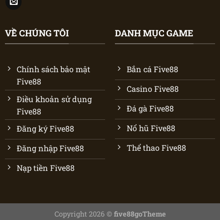
VỀ CHÚNG TÔI
DANH MỤC GAME
Chính sách bảo mật
Bắn cá Five88
Five88
Casino Five88
Điều khoản sử dụng
Đá gà Five88
Five88
Nổ hũ Five88
Đăng ký Five88
Thể thao Five88
Đăng nhập Five88
Nạp tiền Five88
Copyright 2026 ©
five88goTheme