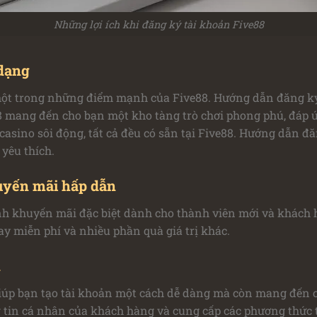
Những lợi ích khi đăng ký tài khoản Five88
 dạng
 một trong những điểm mạnh của Five88. Hướng dẫn đăng ký
 mang đến cho bạn một kho tàng trò chơi phong phú, đáp ứ
casino sôi động, tất cả đều có sẵn tại Five88. Hướng dẫn đ
yêu thích.
uyến mãi hấp dẫn
nh khuyến mãi đặc biệt dành cho thành viên mới và khách hà
y miễn phí và nhiều phần quà giá trị khác.
n
úp bạn tạo tài khoản một cách dễ dàng mà còn mang đến c
g tin cá nhân của khách hàng và cung cấp các phương thức