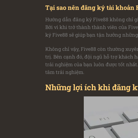
Tại sao nên đăng ký tài khoản 
Hướng dẫn đăng ký Five88 không chỉ gi
Bởi vì khi trở thành thành viên của Fiv
ký Five88 sẽ giúp bạn tận hưởng những 
Không chỉ vậy, Five88 còn thường xuyê
trị. Bên cạnh đó, đội ngũ hỗ trợ khách
trải nghiệm của bạn luôn được tốt nhất
tâm trải nghiệm.
Những lợi ích khi đăng k