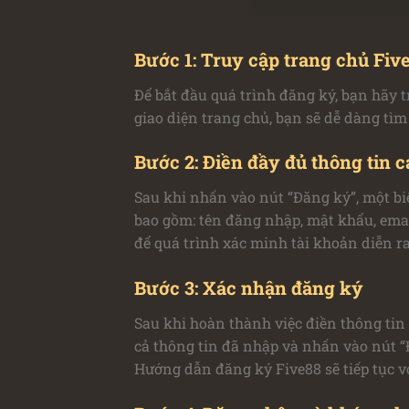
Bước 1: Truy cập trang chủ Fiv
Để bắt đầu quá trình đăng ký, bạn hãy t
giao diện trang chủ, bạn sẽ dễ dàng tìm
Bước 2: Điền đầy đủ thông tin 
Sau khi nhấn vào nút “Đăng ký”, một bi
bao gồm: tên đăng nhập, mật khẩu, emai
để quá trình xác minh tài khoản diễn r
Bước 3: Xác nhận đăng ký
Sau khi hoàn thành việc điền thông tin
cả thông tin đã nhập và nhấn vào nút “
Hướng dẫn đăng ký Five88 sẽ tiếp tục v