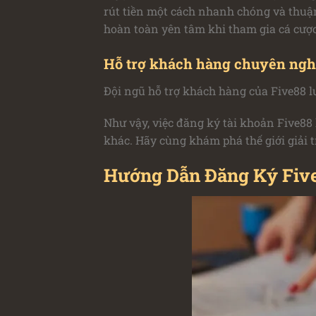
rút tiền một cách nhanh chóng và thuận
hoàn toàn yên tâm khi tham gia cá cược
Hỗ trợ khách hàng chuyên ngh
Đội ngũ hỗ trợ khách hàng của Five88 l
Như vậy, việc đăng ký tài khoản Five8
khác. Hãy cùng khám phá thế giới giải 
Hướng Dẫn Đăng Ký Fiv