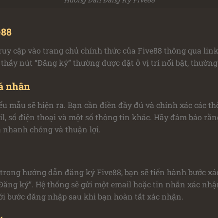
e88
ruy cập vào trang chủ chính thức của Five88 thông qua link 
 thấy nút “Đăng ký” thường được đặt ở vị trí nổi bật, thườn
cá nhân
ểu mẫu sẽ hiện ra. Bạn cần điền đầy đủ và chính xác các t
l, số điện thoại và một số thông tin khác. Hãy đảm bảo rằn
a nhanh chóng và thuận lợi.
 trong hướng dẫn đăng ký Five88, bạn sẽ tiến hành bước xác
Đăng ký”. Hệ thống sẽ gửi một email hoặc tin nhắn xác nhậ
ới bước đăng nhập sau khi bạn hoàn tất xác nhận.