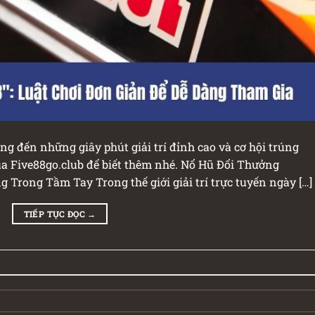
g đến những giây phút giải trí đỉnh cao và cơ hội trúng
ủa Five88go.club để biết thêm nhé. Nổ Hũ Đổi Thưởng
 Trong Tầm Tay Trong thế giới giải trí trực tuyến ngày […]
TIẾP TỤC ĐỌC
→