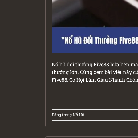
Nổ hũ đổi thưởng Five88 hứa hẹn man
thưởng lớn. Cùng xem bài viết này c
Five88: Cơ Hội Làm Giàu Nhanh Chóng
Đăng trong
Nổ Hũ