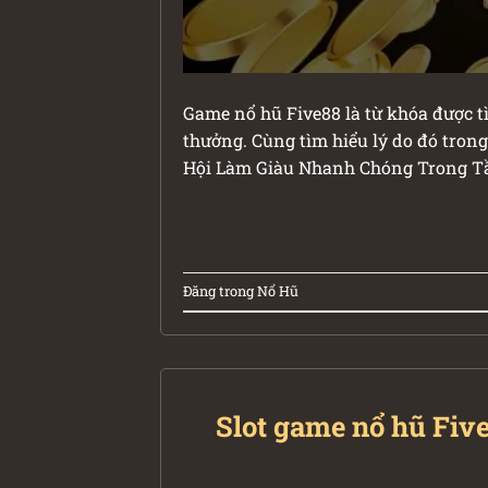
Game nổ hũ Five88 là từ khóa được t
thưởng. Cùng tìm hiểu lý do đó trong
Hội Làm Giàu Nhanh Chóng Trong Tầm 
Đăng trong
Nổ Hũ
Slot game nổ hũ Five8