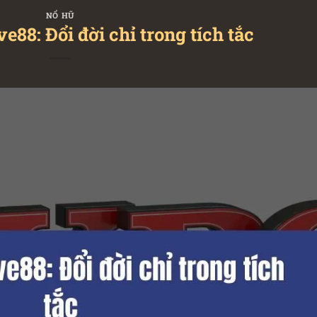
NỔ HŨ
e88: Đổi đời chỉ trong tích tắc