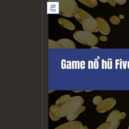
20
Th1