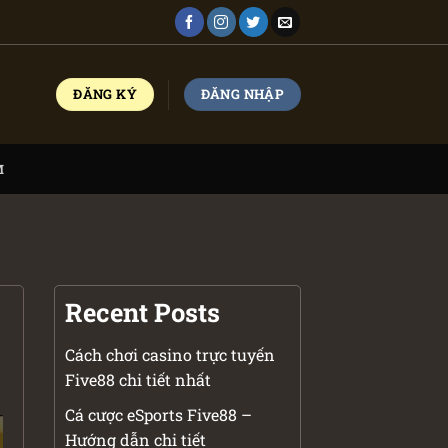
ĐĂNG KÝ
ĐĂNG NHẬP
M
Recent Posts
Cách chơi casino trực tuyến
Five88 chi tiết nhất
Cá cược eSports Five88 –
Hướng dẫn chi tiết