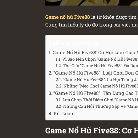
Game nổ hũ Five88
là từ khóa được tìm 
Cùng tìm hiểu lý do đó trong bài viết n
Table of Contents
Game Nổ Hũ Five88: Cơ Hội Làm Giàu
Vì Sao Nên Chọn “Game Nổ Hũ Five88”
Thế Giới “Game Nổ Hũ Five88”: Đa D
“Game Nổ Hũ Five88”: Luật Chơi Đơn 
“Game Nổ Hũ Five88”: Cơ Hội Trúng 
Những “Mẹo Chơi Game Nổ Hũ Five88
“Game Nổ Hũ Five88”: Tận Dụng Các 
Lựa Chọn Thời Điểm Chơi “Game Nổ 
Những Câu Hỏi Thường Gặp Về “Game
Kết Luận
Game Nổ Hũ Five88: Cơ 