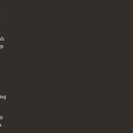
ế
.
nh
ẹp
ạng
từ
a