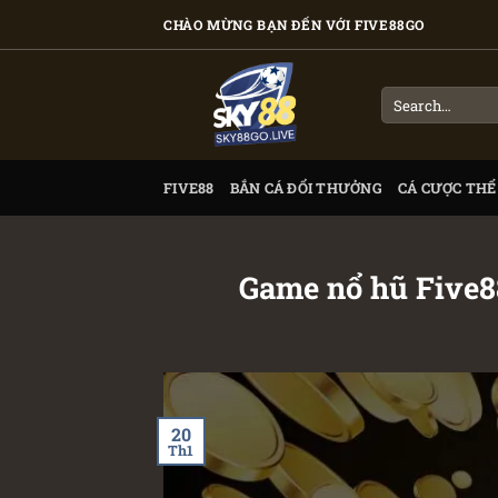
Bỏ
CHÀO MỪNG BẠN ĐẾN VỚI FIVE88GO
qua
nội
dung
FIVE88
BẮN CÁ ĐỔI THƯỞNG
CÁ CƯỢC THỂ
Game nổ hũ Five8
20
Th1