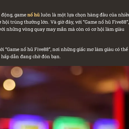
ôi động, game
nổ hũ
luôn là một lựa chọn hàng đầu của nhiề
ơ hội trúng thưởng lớn. Và giờ đây, với “Game nổ hũ Five88”,
ới những vòng quay may mắn mà còn có cơ hội làm giàu
ới “Game nổ hũ Five88”, nơi những giấc mơ làm giàu có thể 
 hấp dẫn đang chờ đón bạn.