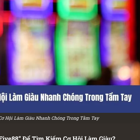
 Cơ Hội Làm Giàu Nhanh Chóng Trong Tầm Tay
Five88” Để Tìm Kiếm Cơ Hội Làm Giàu?