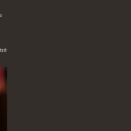
u
trở