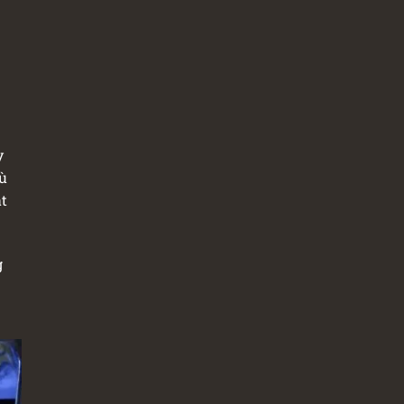
y
hù
ắt
g