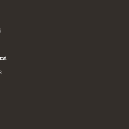
ị
 mà
8