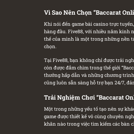
Vì Sao Nên Chọn “Baccarat Onl
Khi nói đến game bài casino trực tuyến,
hàng đầu. Five88, với nhiều năm kinh n
thế của mình là một trong những nền t
chọn.
Tại Five88, bạn không chỉ được trải n
còn được đắm chìm trong thế giới “Bacca
thưởng hấp dẫn và những chương trình 
cũng luôn sẵn sàng hỗ trợ bạn 24/7, đả
Trải Nghiệm Chơi “Baccarat On
Một trong những yếu tố tạo nên sự khác 
game được thiết kế vô cùng chuyên nghi
khăn nào trong việc tìm kiếm các bàn chơ