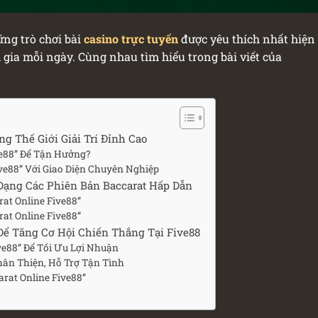
ng trò chơi bài
casino trực tuyến
được yêu thích nhất hiện
 gia mỗi ngày. Cùng nhau tìm hiểu trong bài viết của
g Thế Giới Giải Trí Đỉnh Cao
ve88” Để Tận Hưởng?
ve88” Với Giao Diện Chuyên Nghiệp
a Dạng Các Phiên Bản Baccarat Hấp Dẫn
at Online Five88”
at Online Five88”
Để Tăng Cơ Hội Chiến Thắng Tại Five88
ve88” Để Tối Ưu Lợi Nhuận
Thân Thiện, Hỗ Trợ Tận Tình
rat Online Five88”