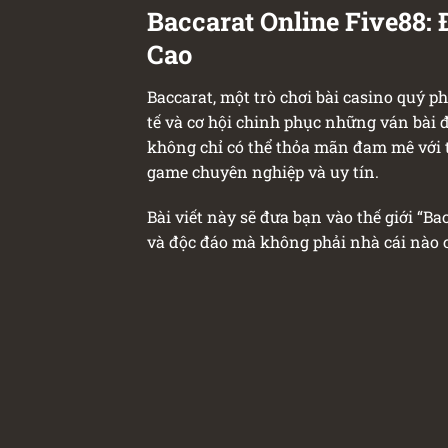
Baccarat Online Five88: 
Cao
Baccarat, một trò chơi bài casino quý ph
tế và cơ hội chinh phục những ván bài đầ
không chỉ có thể thỏa mãn đam mê với 
game chuyên nghiệp và uy tín.
Bài viết này sẽ đưa bạn vào thế giới “B
và độc đáo mà không phải nhà cái nào c