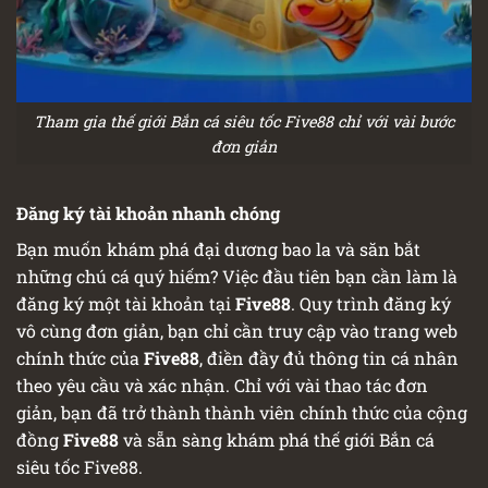
Tham gia thế giới Bắn cá siêu tốc Five88 chỉ với vài bước
đơn giản
Đăng ký tài khoản nhanh chóng
Bạn muốn khám phá đại dương bao la và săn bắt
những chú cá quý hiếm? Việc đầu tiên bạn cần làm là
đăng ký một tài khoản tại
Five88
. Quy trình đăng ký
vô cùng đơn giản, bạn chỉ cần truy cập vào trang web
chính thức của
Five88
, điền đầy đủ thông tin cá nhân
theo yêu cầu và xác nhận. Chỉ với vài thao tác đơn
giản, bạn đã trở thành thành viên chính thức của cộng
đồng
Five88
và sẵn sàng khám phá thế giới Bắn cá
siêu tốc Five88.