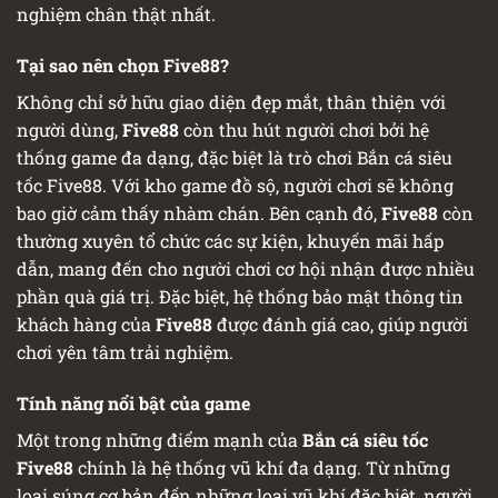
nghiệm chân thật nhất.
Tại sao nên chọn Five88?
Không chỉ sở hữu giao diện đẹp mắt, thân thiện với
người dùng,
Five88
còn thu hút người chơi bởi hệ
thống game đa dạng, đặc biệt là trò chơi Bắn cá siêu
tốc Five88. Với kho game đồ sộ, người chơi sẽ không
bao giờ cảm thấy nhàm chán. Bên cạnh đó,
Five88
còn
thường xuyên tổ chức các sự kiện, khuyến mãi hấp
dẫn, mang đến cho người chơi cơ hội nhận được nhiều
phần quà giá trị. Đặc biệt, hệ thống bảo mật thông tin
khách hàng của
Five88
được đánh giá cao, giúp người
chơi yên tâm trải nghiệm.
Tính năng nổi bật của game
Một trong những điểm mạnh của
Bắn cá siêu tốc
Five88
chính là hệ thống vũ khí đa dạng. Từ những
loại súng cơ bản đến những loại vũ khí đặc biệt, người