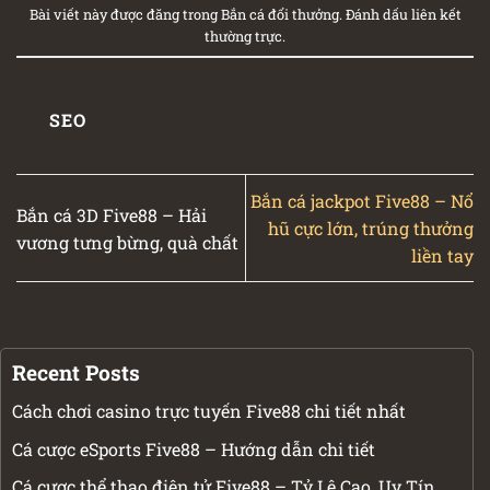
Bài viết này được đăng trong
Bắn cá đổi thưởng
. Đánh dấu
liên kết
thường trực
.
SEO
Bắn cá jackpot Five88 – Nổ
Bắn cá 3D Five88 – Hải
hũ cực lớn, trúng thưởng
vương tưng bừng, quà chất
liền tay
Recent Posts
Cách chơi casino trực tuyến Five88 chi tiết nhất
Cá cược eSports Five88 – Hướng dẫn chi tiết
Cá cược thể thao điện tử Five88 – Tỷ Lệ Cao, Uy Tín