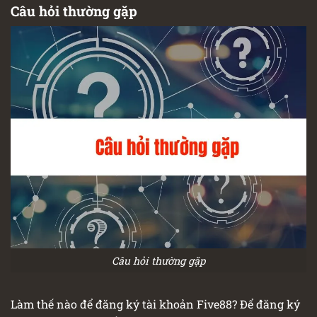
Câu hỏi thường gặp
Câu hỏi thường gặp
Làm thế nào để đăng ký tài khoản Five88? Để đăng ký