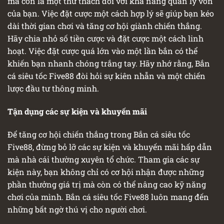
mà còn là một thử thách đối với khả năng quản lý vốn
của bạn. Việc đặt cược một cách hợp lý sẽ giúp bạn kéo
dài thời gian chơi và tăng cơ hội giành chiến thắng.
Hãy chia nhỏ số tiền cược và đặt cược một cách linh
hoạt. Việc đặt cược quá lớn vào một lần bắn có thể
khiến bạn nhanh chóng trắng tay. Hãy nhớ rằng, Bắn
cá siêu tốc Five88 đòi hỏi sự kiên nhẫn và một chiến
lược đầu tư thông minh.
Tận dụng các sự kiện và khuyến mãi
Để tăng cơ hội chiến thắng trong Bắn cá siêu tốc
Five88, đừng bỏ lỡ các sự kiện và khuyến mãi hấp dẫn
mà nhà cái thường xuyên tổ chức. Tham gia các sự
kiện này, bạn không chỉ có cơ hội nhận được những
phần thưởng giá trị mà còn có thể nâng cao kỹ năng
chơi của mình. Bắn cá siêu tốc Five88 luôn mang đến
những bất ngờ thú vị cho người chơi.