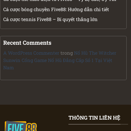
Cá cược bóng chuyền Five88: Hướng dẫn chi tiết
Cá cược tennis Five88 – Bí quyết thắng lớn
Recent Comments
A WordPress Commenter
trong
Nổ Hũ The Witcher
Sunwin Cổng Game Nổ Hũ Đẳng Cấp Số 1 Tại Việt
Nam
THÔNG TIN LIÊN HỆ